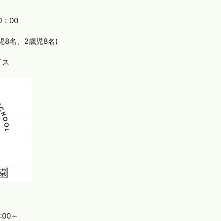
：00
児8名、2歳児8名)
イス
:00～