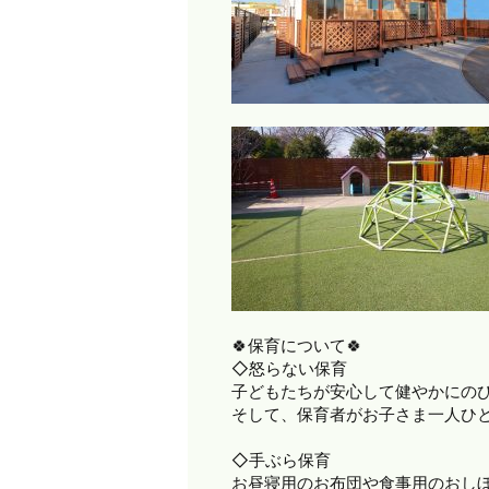
🍀保育について🍀
◇怒らない保育
子どもたちが安心して健やかにの
そして、保育者がお子さま一人ひ
◇手ぶら保育
お昼寝用のお布団や食事用のおし